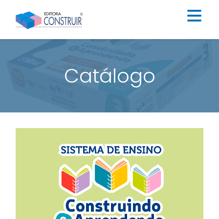
Institucional
Catálogo
Catálogo
Educação Infantil
Ensino Fundamental I
Ensino Fundamental II
Blog
Contato
Construir Digital