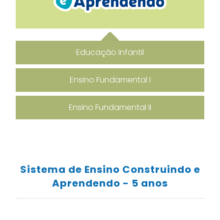
Educação Infantil
Ensino Fundamental I
Ensino Fundamental II
Sistema de Ensino Construindo e
Aprendendo - 5 anos