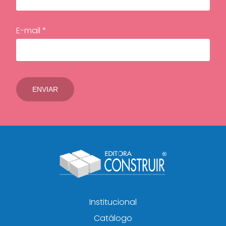
E-mail *
Institucional
Catálogo