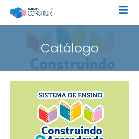
Institucional
Catálogo
Catálogo
Educação Infantil
Ensino Fundamental I
Ensino Fundamental II
Blog
Contato
Construir Digital