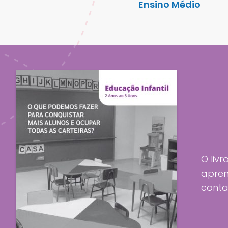
Ensino Médio
O liv
apren
conta