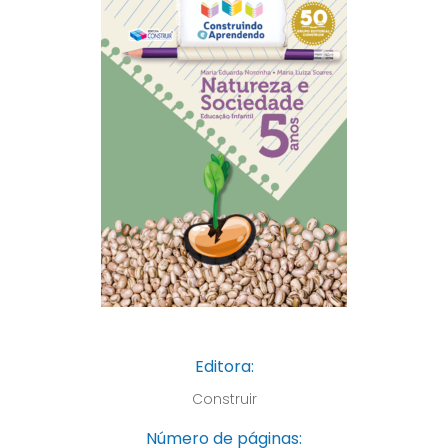
Editora:
Construir
Número de páginas: