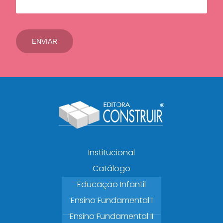
Institucional
Catálogo
Educação Infantil
Ensino Fundamental I
Ensino Fundamental II