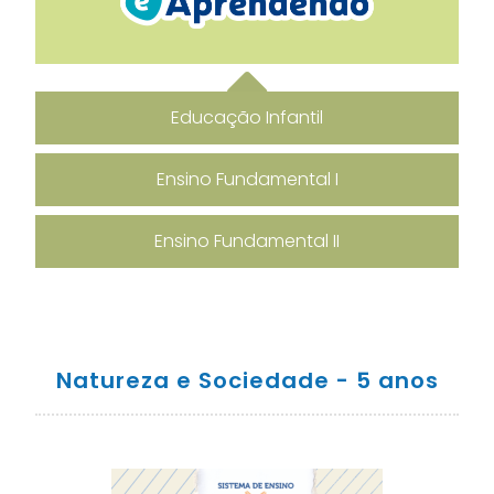
Educação Infantil
Ensino Fundamental I
Ensino Fundamental II
Natureza e Sociedade - 5 anos