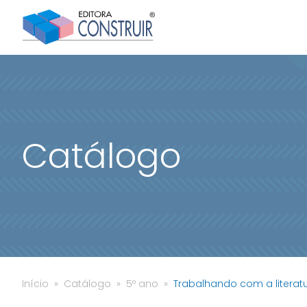
Catálogo
Início
Catálogo
5º ano
Trabalhando com a literat