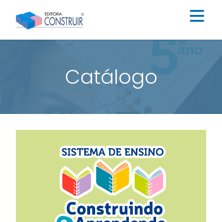
Institucional
Catálogo
Catálogo
Educação Infantil
Ensino Fundamental I
Ensino Fundamental II
Blog
Contato
Construir Digital