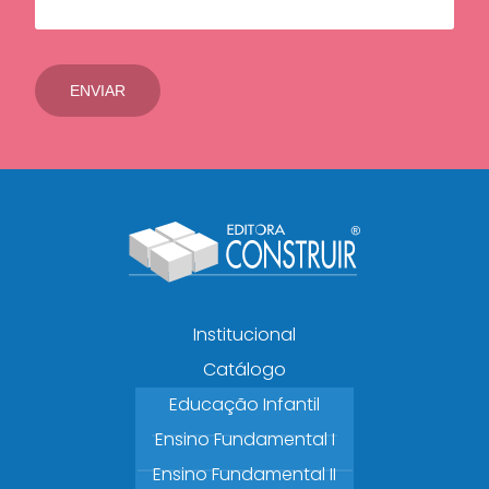
Institucional
Catálogo
Educação Infantil
Ensino Fundamental I
Ensino Fundamental II