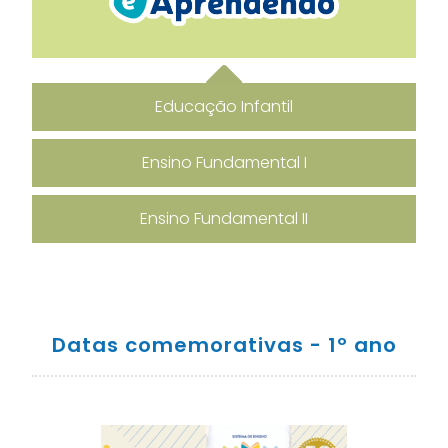
Educação Infantil
Ensino Fundamental I
Ensino Fundamental II
Datas comemorativas - 1º ano