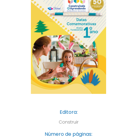
Editora:
Construir
Número de páginas: