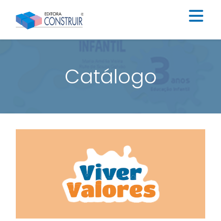
Institucional
Catálogo
Catálogo
Educação Infantil
Ensino Fundamental I
Ensino Fundamental II
Blog
Contato
Construir Digital