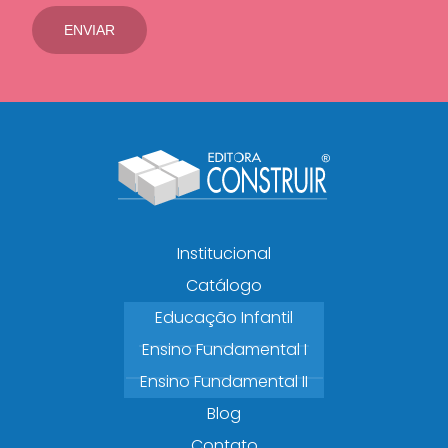
Institucional
Catálogo
Educação Infantil
Ensino Fundamental I
Ensino Fundamental II
Blog
Contato