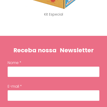
Kit Especial
Receba nossa
Newsletter
Nome *
E-mail *