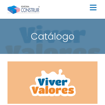
Institucional
Catálogo
Catálogo
Educação Infantil
Ensino Fundamental I
Ensino Fundamental II
Blog
Contato
Construir Digital