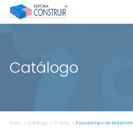
Catálogo
Início
Catálogo
5 anos
Passatempo de Matemáti