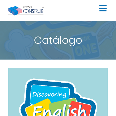
Institucional
Catálogo
Catálogo
Educação Infantil
Ensino Fundamental I
Ensino Fundamental II
Blog
Contato
Construir Digital