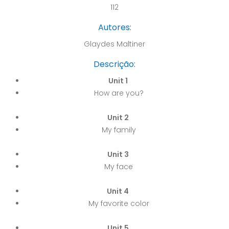
112
Autores:
Glaydes Maltiner
Descrição:
Unit 1
How are you?
Unit 2
My family
Unit 3
My face
Unit 4
My favorite color
Unit 5