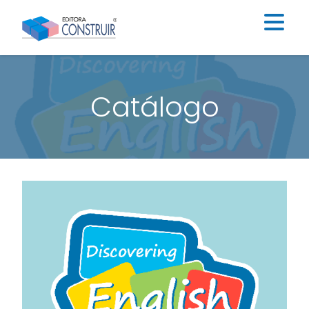
Institucional
Catálogo
Catálogo
Educação Infantil
Ensino Fundamental I
Ensino Fundamental II
Blog
Contato
Construir Digital