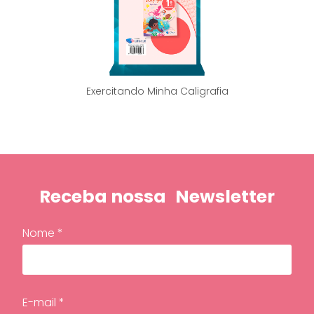
Exercitando Minha Caligrafia
Receba nossa
Newsletter
Nome *
E-mail *