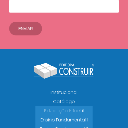
Institucional
Catálogo
Educação Infantil
Ensino Fundamental I