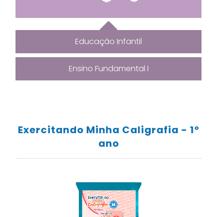
Educação Infantil
Ensino Fundamental I
Exercitando Minha Caligrafia - 1º
ano