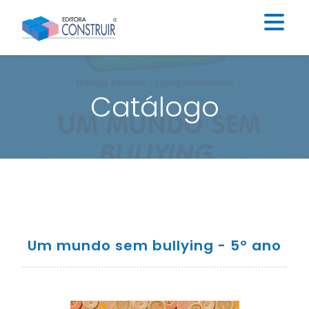
Institucional
Catálogo
Catálogo
Educação Infantil
Ensino Fundamental I
Ensino Fundamental II
Blog
Um mundo sem bullying - 5º ano
Contato
Construir Digital