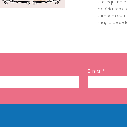
um inquilino 
história, repl
também com e
magia de se f
E-mail *