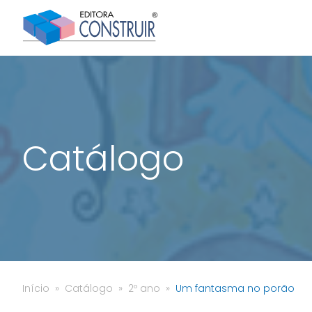
Catálogo
Início
Catálogo
2º ano
Um fantasma no porão