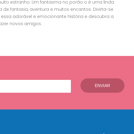
muito estranho. Um fantasma no porão o é uma linda
eta de fantasia, aventura e muitos encantos. Divirta-se
ssa adorável e emocionante história e descubra a
azer novos amigos.