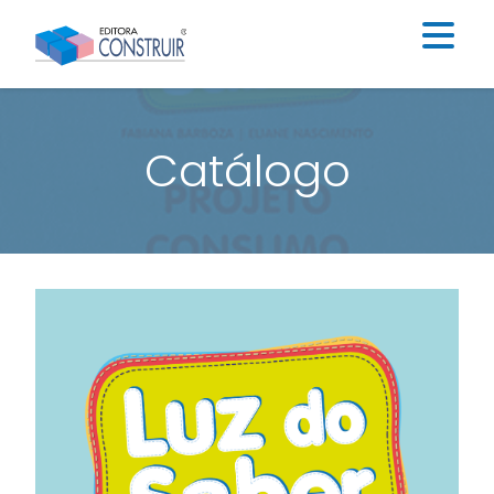
Institucional
Catálogo
Catálogo
Educação Infantil
Ensino Fundamental I
Ensino Fundamental II
Blog
Contato
Construir Digital