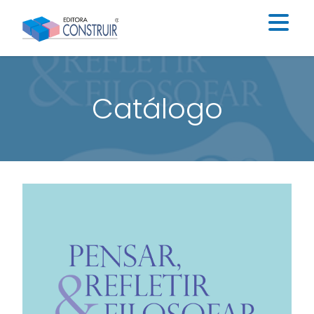
Institucional
Catálogo
Catálogo
Educação Infantil
Ensino Fundamental I
Ensino Fundamental II
Blog
Contato
Construir Digital