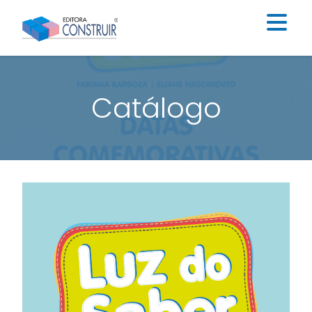
Institucional
Catálogo
Catálogo
Educação Infantil
Ensino Fundamental I
Ensino Fundamental II
Blog
Contato
Construir Digital