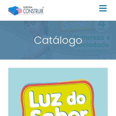
Institucional
Catálogo
Catálogo
Educação Infantil
Ensino Fundamental I
Ensino Fundamental II
Blog
Contato
Construir Digital