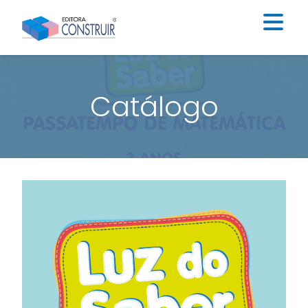
Institucional
Catálogo
Catálogo
Educação Infantil
Ensino Fundamental I
Ensino Fundamental II
Blog
Contato
Construir Digital