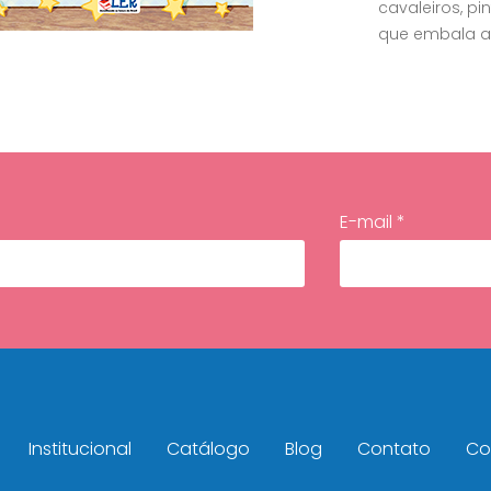
cavaleiros, pin
que embala a 
E-mail *
Institucional
Catálogo
Blog
Contato
Con