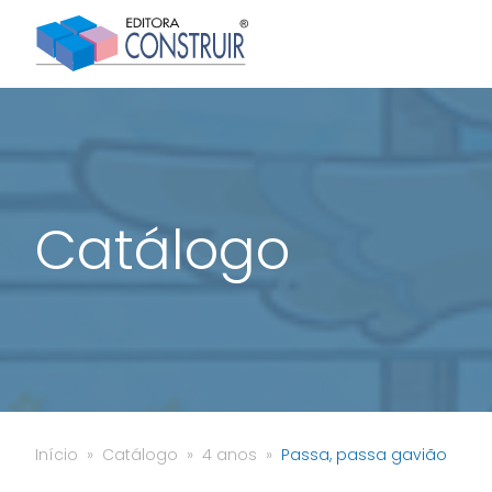
Catálogo
Início
Catálogo
4 anos
Passa, passa gavião