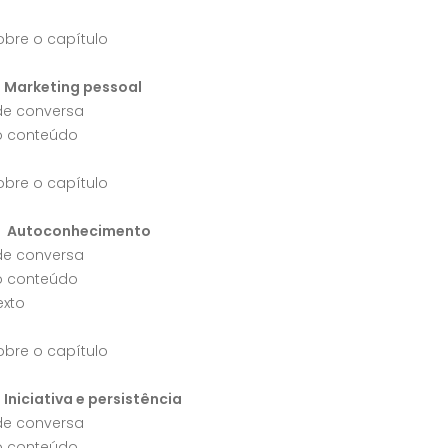
obre o capítulo
- Marketing pessoal
 de conversa
o conteúdo
obre o capítulo
 - Autoconhecimento
 de conversa
o conteúdo
exto
obre o capítulo
 Iniciativa e persistência
 de conversa
o conteúdo