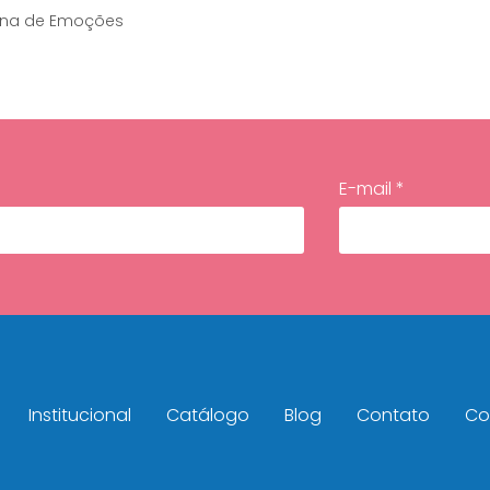
ina de Emoções
E-mail *
Institucional
Catálogo
Blog
Contato
Con