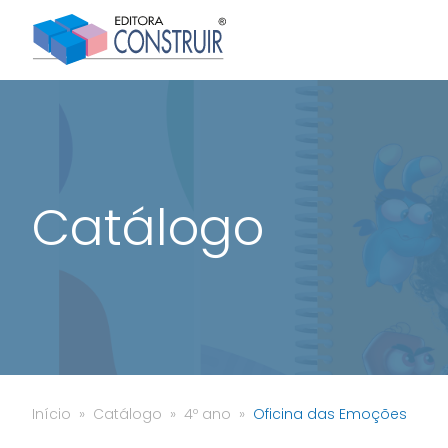
Catálogo
Início
Catálogo
4º ano
Oficina das Emoções