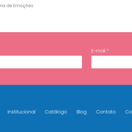
ina de Emoções
E-mail *
Institucional
Catálogo
Blog
Contato
Con