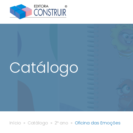
Catálogo
Início
Catálogo
2º ano
Oficina das Emoções