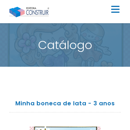
Institucional
Catálogo
Catálogo
Educação Infantil
Ensino Fundamental I
Ensino Fundamental II
Blog
Minha boneca de lata - 3 anos
Contato
Construir Digital