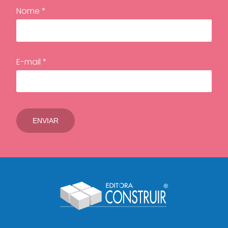
Nome *
E-mail *