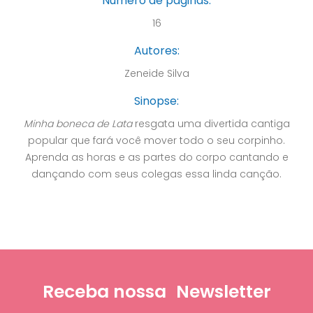
Número de páginas:
16
Autores:
Zeneide Silva
Sinopse:
Minha boneca de Lata
resgata uma divertida cantiga
popular que fará você mover todo o seu corpinho.
Aprenda as horas e as partes do corpo cantando e
dançando com seus colegas essa linda canção.
Receba nossa
Newsletter