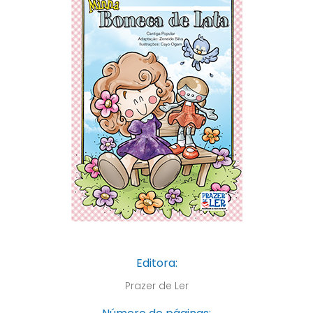
Editora:
Prazer de Ler