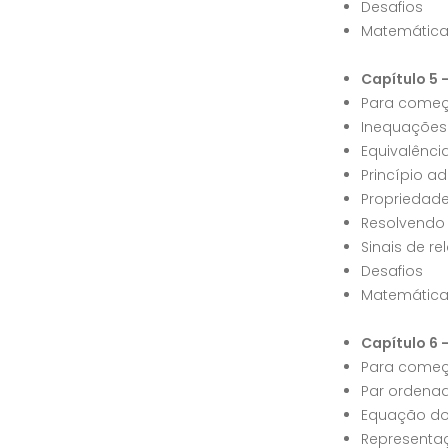
Desafios
Matemátic
Capítulo 5 
Para começ
Inequações
Equivalênci
Princípio ad
Propriedade
Resolvendo
Sinais de rel
Desafios
Matemátic
Capítulo 6 
Para começ
Par ordenad
Equação do
Representaç