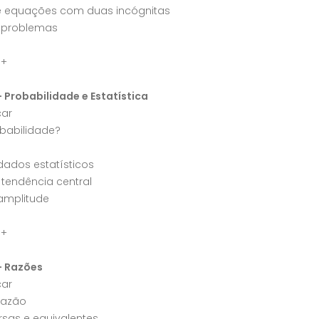
e equações com duas incógnitas
 problemas
a+
– Probabilidade e Estatística
ar
babilidade?
dados estatísticos
tendência central
amplitude
a+
– Razões
ar
razão
rsas e equivalentes