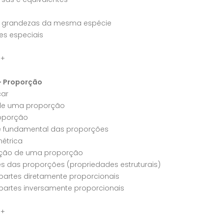
e grandezas da mesma espécie
es especiais
a+
– Proporção
ar
de uma proporção
roporção
e fundamental das proporções
étrica
ção de uma proporção
s das proporções (propriedades estruturais)
partes diretamente proporcionais
partes inversamente proporcionais
a+