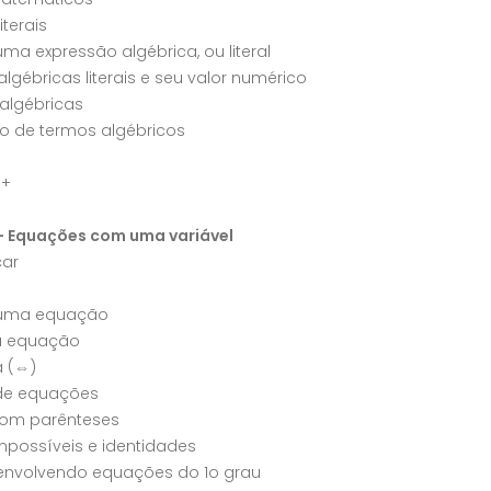
iterais
ma expressão algébrica, ou literal
lgébricas literais e seu valor numérico
algébricas
ão de termos algébricos
a+
– Equações com uma variável
ar
 uma equação
a equação
a (⇔)
de equações
om parênteses
possíveis e identidades
envolvendo equações do 1o grau