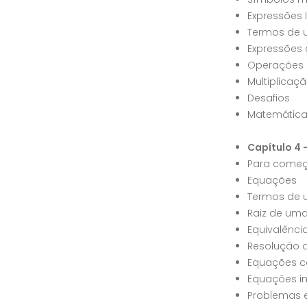
Expressões l
Termos de u
Expressões a
Operações 
Multiplicaç
Desafios
Matemátic
Capítulo 4 
Para começ
Equações
Termos de
Raiz de um
Equivalênci
Resolução 
Equações c
Equações im
Problemas 