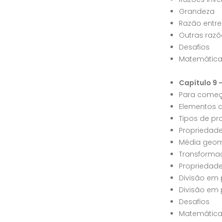
Grandeza
Razão entr
Outras razõ
Desafios
Matemátic
Capítulo 9 
Para começ
Elementos 
Tipos de p
Propriedad
Média geom
Transforma
Propriedade
Divisão em 
Divisão em 
Desafios
Matemátic