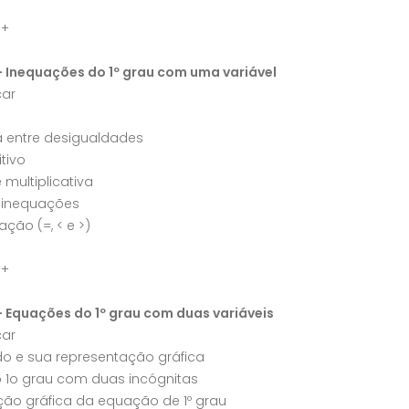
a+
– Inequações do 1º grau com uma variável
ar
a entre desigualdades
itivo
 multiplicativa
 inequações
ação (=, < e >)
a+
– Equações do 1º grau com duas variáveis
ar
o e sua representação gráfica
 1o grau com duas incógnitas
ão gráfica da equação de 1º grau