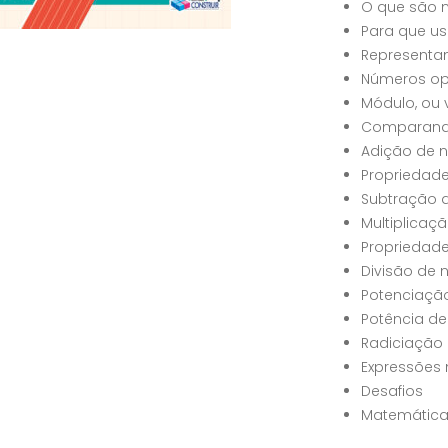
O que são n
Para que u
Representa
Números op
Módulo, ou 
Comparando
Adição de n
Propriedade
Subtração d
Multiplicaç
Propriedade
Divisão de 
Potenciação
Potência de
Radiciação 
Expressões
Desafios
Matemátic