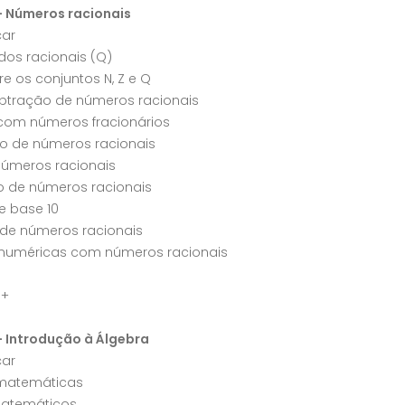
– Números racionais
ar
dos racionais (Q)
re os conjuntos N, Z e Q
btração de números racionais
com números fracionários
ão de números racionais
números racionais
o de números racionais
e base 10
de números racionais
 numéricas com números racionais
a+
– Introdução à Álgebra
ar
matemáticas
atemáticos