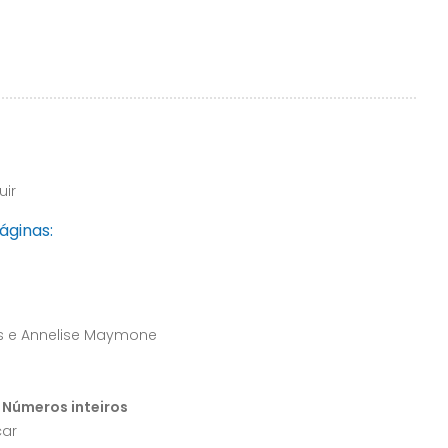
uir
áginas:
s e Annelise Maymone
– Números inteiros
ar