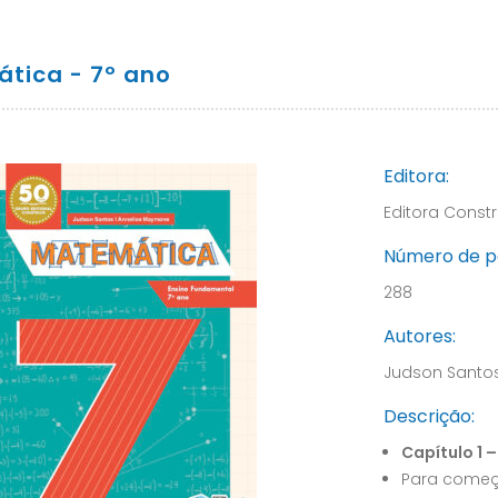
tica - 7º ano
Editora:
Editora Constr
Número de p
288
Autores:
Judson Santo
Descrição:
Capítulo 1 
Para começ