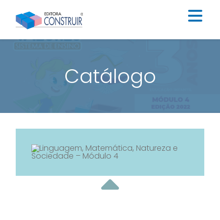
Institucional
Catálogo
Catálogo
Educação Infantil
Ensino Fundamental I
Ensino Fundamental II
Blog
Contato
Construir Digital