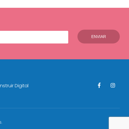
struir Digital
s.