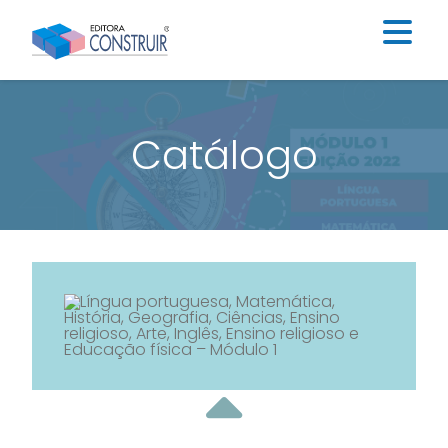
Institucional
Catálogo
Catálogo
Educação Infantil
Ensino Fundamental I
Ensino Fundamental II
Blog
Contato
Construir Digital