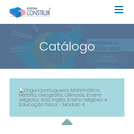
Institucional
Catálogo
Catálogo
Educação Infantil
Ensino Fundamental I
Ensino Fundamental II
Blog
Contato
Construir Digital