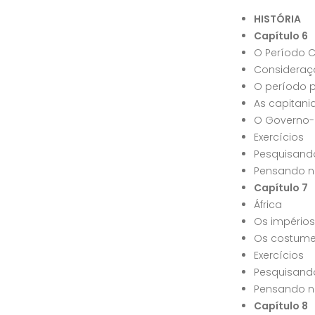
HISTÓRIA
Capítulo 6
O Período Co
Consideraçõ
O período p
As capitania
O Governo-
Exercícios
Pesquisand
Pensando no
Capítulo 7
África
Os impérios
Os costume
Exercícios
Pesquisand
Pensando no
Capítulo 8