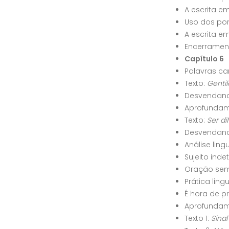
A escrita e
Uso dos po
A escrita e
Encerramen
Capítulo 6
Palavras ca
Texto:
Gentil
Desvendand
Aprofundam
Texto:
Ser di
Desvendand
Análise ling
Sujeito ind
Oração sem
Prática ling
É hora de p
Aprofundame
Texto 1:
Sinal