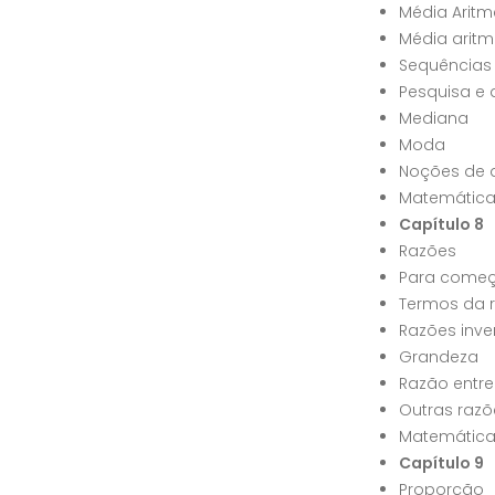
Média Aritm
Média aritm
Sequências
Pesquisa e 
Mediana
Moda
Noções de 
Matemática
Capítulo 8
Razões
Para começ
Termos da 
Razões inve
Grandeza
Razão entr
Outras razõ
Matemática
Capítulo 9
Proporção