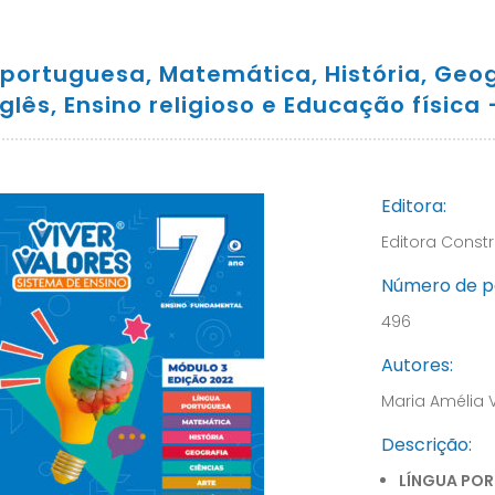
portuguesa, Matemática, História, Geogra
nglês, Ensino religioso e Educação física
Editora:
Editora Constr
Número de p
496
Autores:
Maria Amélia 
Descrição:
LÍNGUA PO