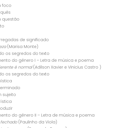
m foco
rquês
m questão
to
rregadas de significado
eza
(Marisa Monte)
o os segredos do texto
ento do gênero I – Letra de música e poema
ferente é normal
(Adilson Xavier e Vinicius Castro )
o os segredos do texto
uística
eterminado
 sujeito
uística
roduzir
nto do gênero II – Letra de música e poema
 fechado
(Paulinho da Viola)