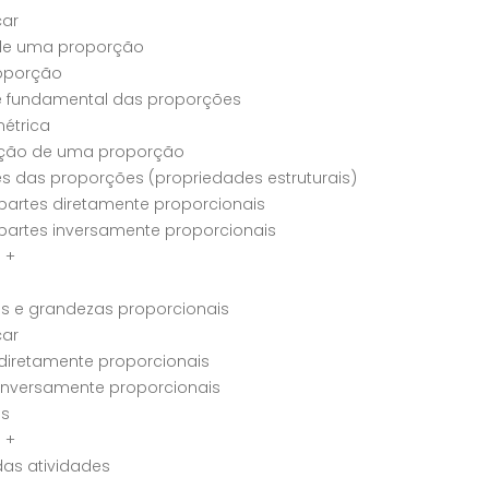
ar
de uma proporção
roporção
e fundamental das proporções
étrica
ção de uma proporção
s das proporções (propriedades estruturais)
partes diretamente proporcionais
partes inversamente proporcionais
 +
ês e grandezas proporcionais
ar
diretamente proporcionais
inversamente proporcionais
ês
 +
as atividades