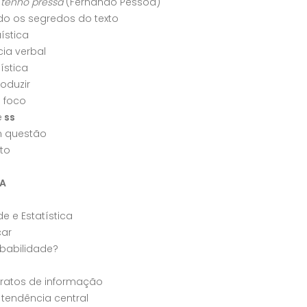
tenho pressa
(Fernando Pessoa)
o os segredos do texto
uística
ia verbal
uística
roduzir
m foco
e
ss
m questão
to
A
e e Estatística
ar
babilidade?
etratos de informação
tendência central