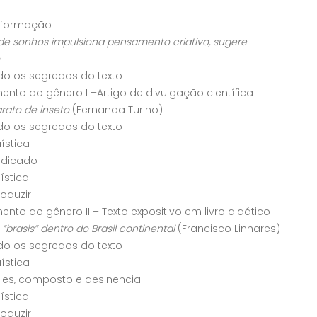
informação
de sonhos impulsiona pensamento criativo, sugere
o os segredos do texto
nto do gênero I –Artigo de divulgação científica
rato de inseto
(Fernanda Turino)
o os segredos do texto
uística
redicado
uística
roduzir
nto do gênero II – Texto expositivo em livro didático
“brasis” dentro do Brasil continental
(Francisco Linhares)
o os segredos do texto
uística
ples, composto e desinencial
uística
roduzir