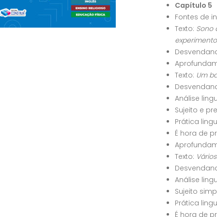
Capítulo 5
Fontes de 
Texto:
Sono 
experimento
Desvendand
Aprofundame
Texto:
Um ba
Desvendand
Análise ling
Sujeito e p
Prática ling
É hora de p
Aprofundame
Texto:
Vários 
Desvendand
Análise ling
Sujeito sim
Prática ling
É hora de p