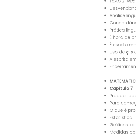
Texto 2:
Não 
Desvendand
Análise ling
Concordânc
Prática ling
É hora de p
É escrita e
Uso de
ç
,
s
A escrita e
Encerramen
MATEMÁTIC
Capítulo 7
Probabilidad
Para começ
O que é pro
Estatística
Gráficos: r
Medidas de 