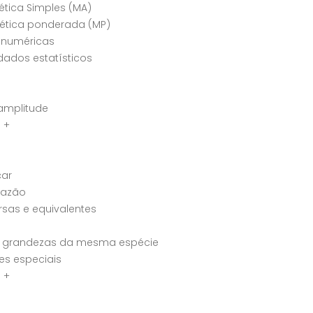
ética Simples (MA)
ética ponderada (MP)
 numéricas
dados estatísticos
amplitude
 +
ar
razão
rsas e equivalentes
e grandezas da mesma espécie
es especiais
 +