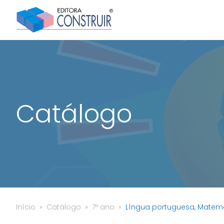
Catálogo
Início
Catálogo
7º ano
Língua portuguesa, Matemátic