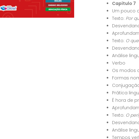
Capítulo 7
Um pouco d
Texto:
Por q
Desvendand
Aprofundame
Texto:
O que
Desvendand
Análise ling
Verbo
Os modos d
Formas nom
Conjugaçã
Prática ling
É hora de p
Aprofundame
Texto:
O per
Desvendand
Análise ling
Tempos ver