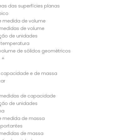
as das superfícies planas
bico
e medida de volume
 medidas de volume
ção de unidades
 temperatura
volume de sólidos geométricos
 +
 capacidade e de massa
ar
s medidas de capacidade
ção de unidades
ma
e medida de massa
mportantes
s medidas de massa