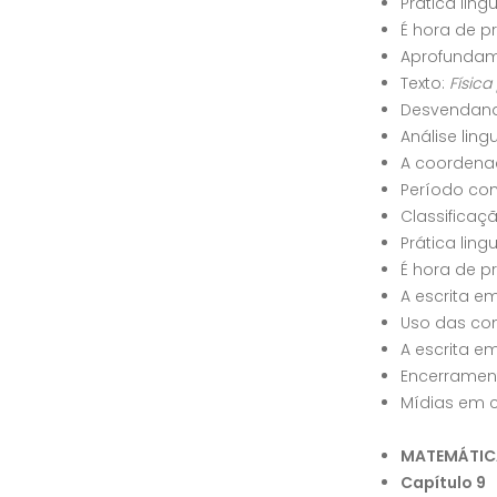
Prática ling
É hora de p
Aprofundame
Texto:
Física
Desvendand
Análise ling
A coorden
Período co
Classifica
Prática ling
É hora de p
A escrita e
Uso das co
A escrita e
Encerramen
Mídias em 
MATEMÁTIC
Capítulo 9