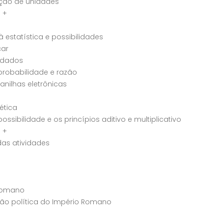
ção de unidades
 +
 estatística e possibilidades
ar
 dados
robabilidade e razão
anilhas eletrônicas
ética
ssibilidade e os princípios aditivo e multiplicativo
 +
as atividades
Romano
ão política do Império Romano