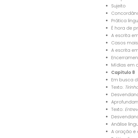
Sujeito
Concordânc
Prática ling
É hora de p
A escrita e
Casos mais
A escrita e
Encerramen
Mídias em 
Capítulo 8
Em busca d
Texto:
Tirinh
Desvendand
Aprofundame
Texto:
Entrev
Desvendand
Análise ling
A oração e 