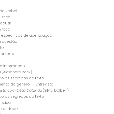
ia verbal
uística
roduzir
m foco
 específicos de acentuação
m questão
to
contexto
a informação
a
(Alexandre Beck)
o os segredos do texto
nto do gênero I – Entrevista
ista com Célia Catunda
(Silvia Dalben)
o os segredos do texto
uística
o período