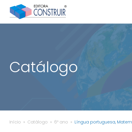
Catálogo
Início
Catálogo
6º ano
Língua portuguesa, Matemáti