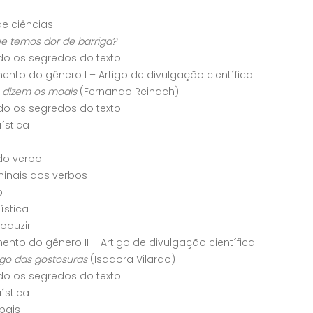
e ciências
ue temos dor de barriga?
o os segredos do texto
nto do gênero I – Artigo de divulgação científica
 dizem os moais
(Fernando Reinach)
o os segredos do texto
uística
o verbo
inais dos verbos
o
uística
roduzir
nto do gênero II – Artigo de divulgação científica
igo das gostosuras
(Isadora Vilardo)
o os segredos do texto
uística
bais