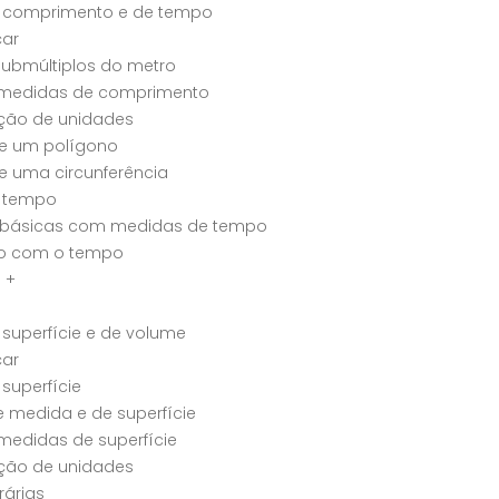
 comprimento e de tempo
ar
 submúltiplos do metro
s medidas de comprimento
ção de unidades
de um polígono
e uma circunferência
 tempo
básicas com medidas de tempo
o com o tempo
 +
superfície e de volume
ar
superfície
 medida e de superfície
 medidas de superfície
ção de unidades
rárias