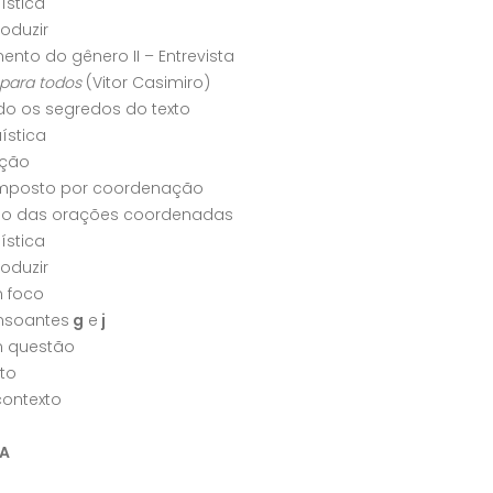
uística
roduzir
nto do gênero II – Entrevista
 para todos
(Vitor Casimiro)
o os segredos do texto
uística
ação
mposto por coordenação
ção das orações coordenadas
uística
roduzir
m foco
nsoantes
g
e
j
m questão
to
contexto
A