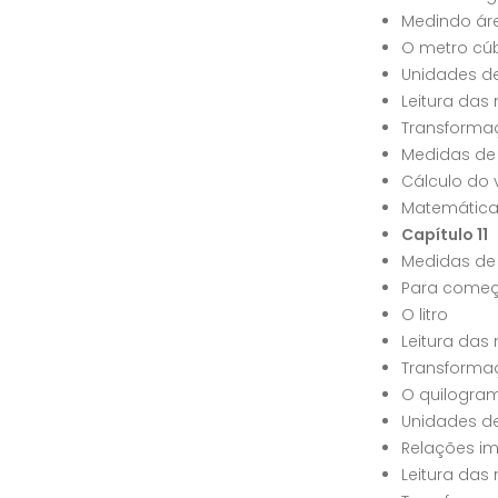
Medindo áre
O metro cú
Unidades d
Leitura das
Transforma
Medidas de
Cálculo do 
Matemática
Capítulo 11
Medidas de
Para começ
O litro
Leitura da
Transforma
O quilogra
Unidades d
Relações i
Leitura da