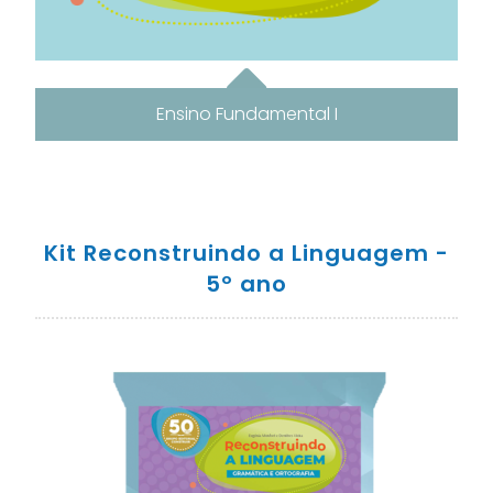
Ensino Fundamental I
Kit Reconstruindo a Linguagem -
5º ano