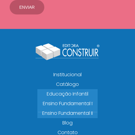
Institucional
Catálogo
Educação Infantil
Ensino Fundamental I
Ensino Fundamental II
Blog
Contato