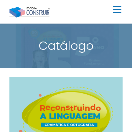
Institucional
Catálogo
Catálogo
Educação Infantil
Ensino Fundamental I
Ensino Fundamental II
Blog
Contato
Construir Digital