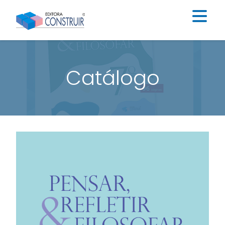
Institucional
Catálogo
Catálogo
Educação Infantil
Ensino Fundamental I
Ensino Fundamental II
Blog
Contato
Construir Digital