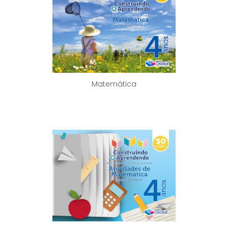
Matemática