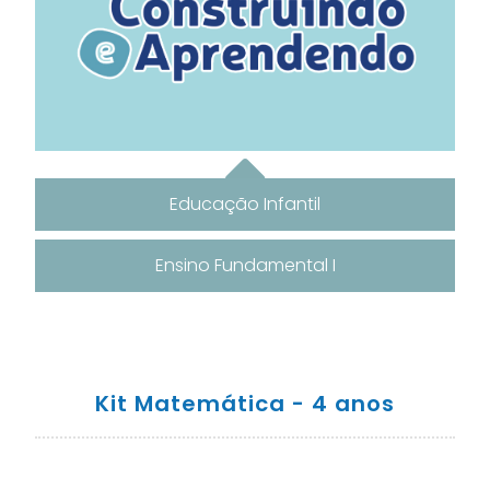
Educação Infantil
Ensino Fundamental I
Kit Matemática - 4 anos