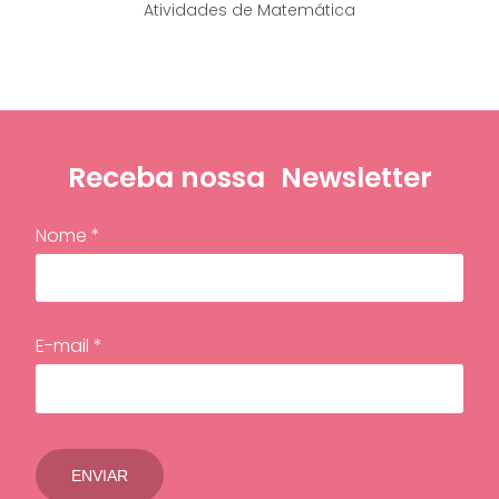
Atividades de Matemática
Receba nossa
Newsletter
Nome *
E-mail *