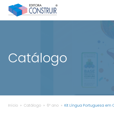
Catálogo
Início
Catálogo
6º ano
Kit Língua Portuguesa em 