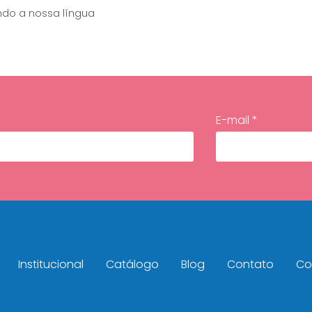
ndo a nossa língua
E-mail *
Institucional
Catálogo
Blog
Contato
Con