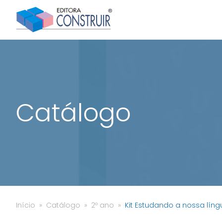
Catálogo
Início
Catálogo
2º ano
Kit Estudando a nossa líng