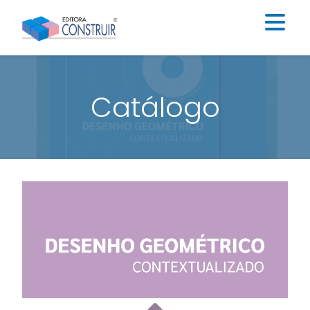
Institucional
Catálogo
Catálogo
Educação Infantil
Ensino Fundamental I
Ensino Fundamental II
Blog
Contato
Construir Digital