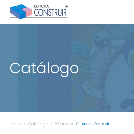
Catálogo
Início
Catálogo
3º ano
Kit Amar é servir