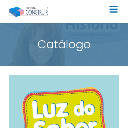
Institucional
Catálogo
Catálogo
Educação Infantil
Ensino Fundamental I
Ensino Fundamental II
Blog
Contato
Construir Digital