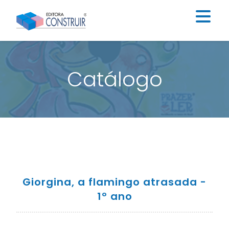
Institucional
Catálogo
Catálogo
Educação Infantil
Ensino Fundamental I
Ensino Fundamental II
Blog
Giorgina, a flamingo atrasada -
Contato
1º ano
Construir Digital