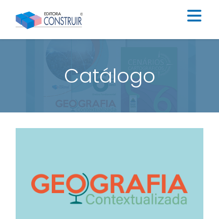
Institucional
Catálogo
Catálogo
Educação Infantil
Ensino Fundamental I
Ensino Fundamental II
Blog
Contato
Construir Digital