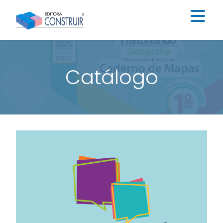
Institucional
Catálogo
Catálogo
Educação Infantil
Ensino Fundamental I
Ensino Fundamental II
Blog
Contato
Construir Digital