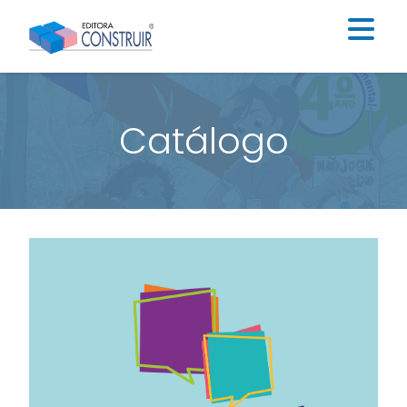
Institucional
Catálogo
Catálogo
Educação Infantil
Ensino Fundamental I
Ensino Fundamental II
Blog
Contato
Construir Digital