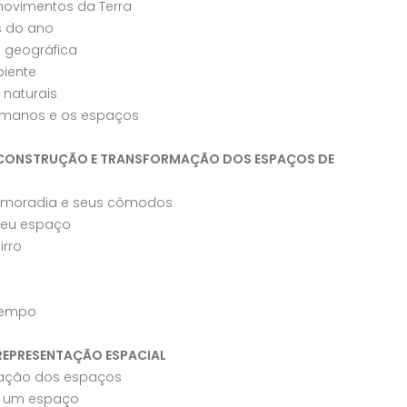
movimentos da Terra
s do ano
 geográfica
iente
 naturais
umanos e os espaços
: CONSTRUÇÃO E TRANSFORMAÇÃO DOS ESPAÇOS DE
e moradia e seus cômodos
seu espaço
irro
 tempo
 REPRESENTAÇÃO ESPACIAL
tação dos espaços
e um espaço