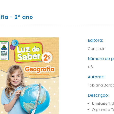
fia - 2º ano
Editora:
Construir
Número de p
176
Autores:
Fabiana Barbo
Descrição:
Unidade 1:
O planeta T