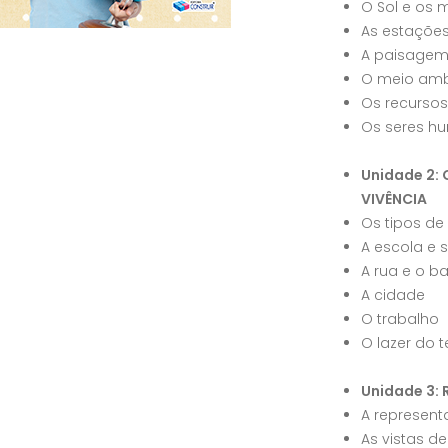
O Sol e os 
As estaçõe
A paisagem
O meio amb
Os recursos
Os seres h
Unidade 2
VIVÊNCIA
Os tipos d
A escola e 
A rua e o ba
A cidade
O trabalho
O lazer do
Unidade 3:
A represen
As vistas d