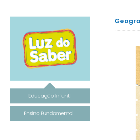
Geogra
Educação Infantil
Ensino Fundamental I