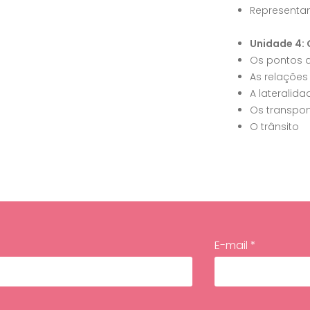
Representa
Unidade 4:
Os pontos d
As relações
A lateralida
Os transpor
O trânsito
E-mail *