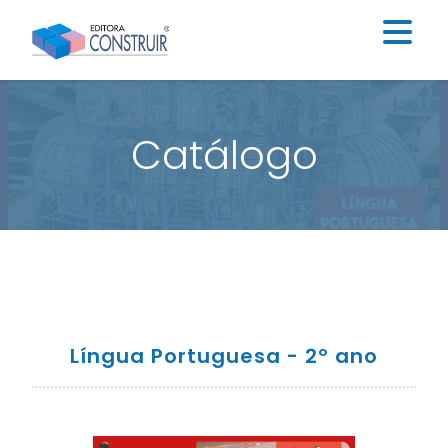
Institucional
Catálogo
Catálogo
Educação Infantil
Ensino Fundamental I
Ensino Fundamental II
Blog
Língua Portuguesa - 2º ano
Contato
Construir Digital