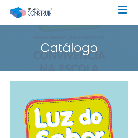
Institucional
Catálogo
Catálogo
Educação Infantil
Ensino Fundamental I
Ensino Fundamental II
Blog
Contato
Construir Digital