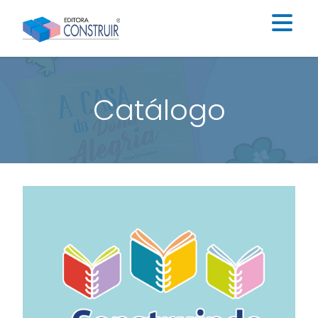
Institucional
Catálogo
Catálogo
Educação Infantil
Ensino Fundamental I
Ensino Fundamental II
Blog
Contato
Construir Digital