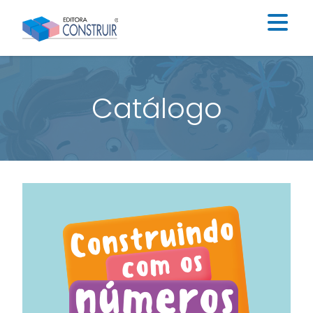
Institucional
Catálogo
Catálogo
Educação Infantil
Ensino Fundamental I
Ensino Fundamental II
Blog
Contato
Construir Digital